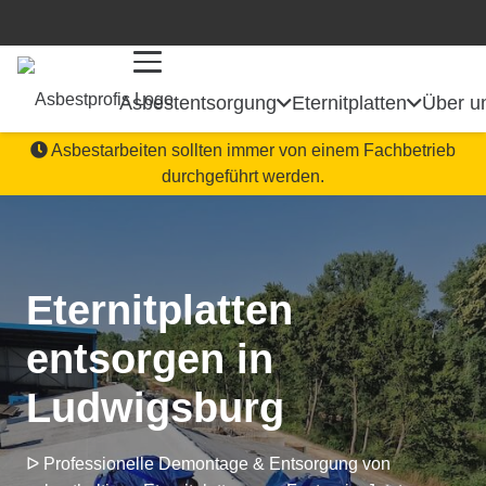
Asbestentsorgung
Eternitplatten
Über u
Asbestarbeiten sollten immer von einem Fachbetrieb
durchgeführt werden.
Eternitplatten
entsorgen in
Ludwigsburg
ᐅ Professionelle Demontage & Entsorgung von